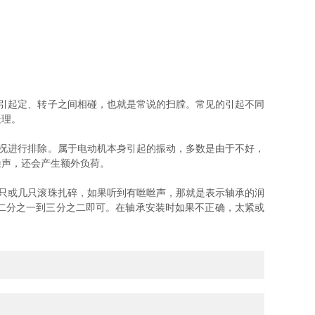
引起定、转子之间相碰，也就是常说的扫膛。常见的引起不同
处理。
况进行排除。属于电动机本身引起的振动，多数是由于不好，
噪声，还会产生额外负荷。
只或几只滚珠扎碎，如果听到有咝咝声，那就是表示轴承的润
二分之一到三分之二即可。在轴承安装时如果不正确，太紧或