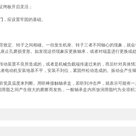
证闸板开启灵活；
门
，应设置牢固的基础。
致定、转子之间相碰。一但发生机座、转子三者不同轴心的现象，就会
机座止孔磨损变形。如发现这些现象应更换轴承，或者对端盖进行更换或
动装置不良所造成的，或者是机械负载端传递过来的，而后针对具体情
或者电动机安装地基不平，安装不到位，紧固件松动造成的。振动会产生
觉及温度来判断。用听棒接触轴承盒，若听到冲击声，就表示可能有一
润滑脂之间产生很大的磨擦而发热，一般轴承盒内所放润滑脂约为全溶积