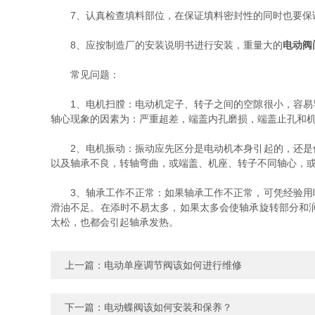
7、认真检查填料部位，在保证填料密封性的同时也要保
8、应按制造厂的安装说明书进行安装，重量大的
电动阀
常见问题：
1、电机扫膛：电动机定子、转子之间的空隙很小，容易导
轴心现象的因素为：严重超差，端盖内孔磨损，端盖止孔和
2、电机振动：振动应先区分是电动机本身引起的，还是传
以及轴承不良，转轴弯曲，或端盖、机座、转子不同轴心，
3、轴承工作不正常：如果轴承工作不正常，可凭经验用听
滑油不足。在添时不易太多，如果太多会使轴承旋转部分和
太松，也都会引起轴承发热。
上一篇：
电动单座调节阀该如何进行维修
下一篇：
电动蝶阀该如何安装和保养？