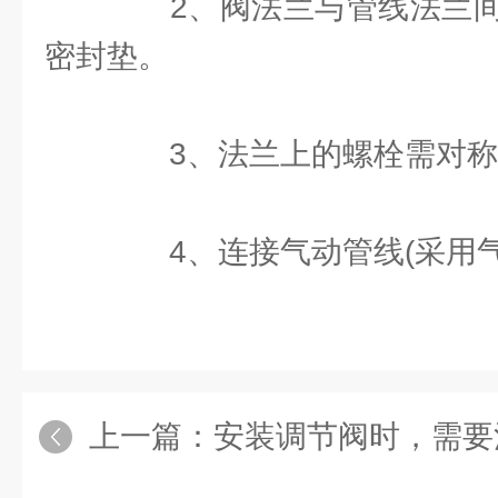
2、阀法兰与管线法兰间
密封垫。
3、法兰上的螺栓需对称
4、连接气动管线(采用气
上一篇：
安装调节阀时，需要