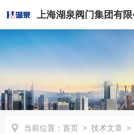
上海湖泉阀门集团有限
当前位置：
首页
>
技术文章
>