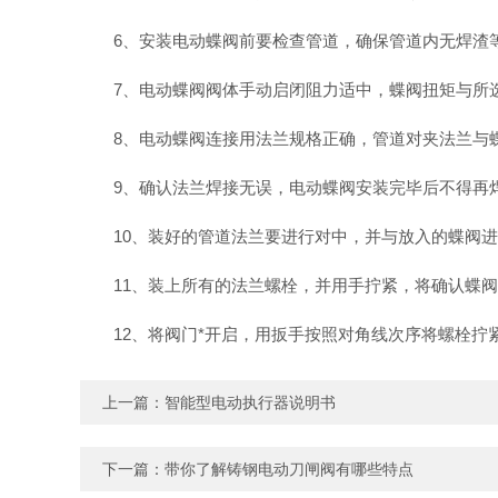
6、安装电动蝶阀前要检查管道，确保管道内无焊渣
7、电动蝶阀阀体手动启闭阻力适中，蝶阀扭矩与所
8、电动蝶阀连接用法兰规格正确，管道对夹法兰与蝶
9、确认法兰焊接无误，电动蝶阀安装完毕后不得再焊
10、装好的管道法兰要进行对中，并与放入的蝶阀进
11、装上所有的法兰螺栓，并用手拧紧，将确认蝶阀
12、将阀门*开启，用扳手按照对角线次序将螺栓拧
上一篇：
智能型电动执行器说明书
下一篇：
带你了解铸钢电动刀闸阀​有哪些特点