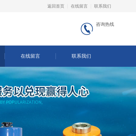
返回首页
在线留言
联系我们
咨询热线
在线留言
联系我们