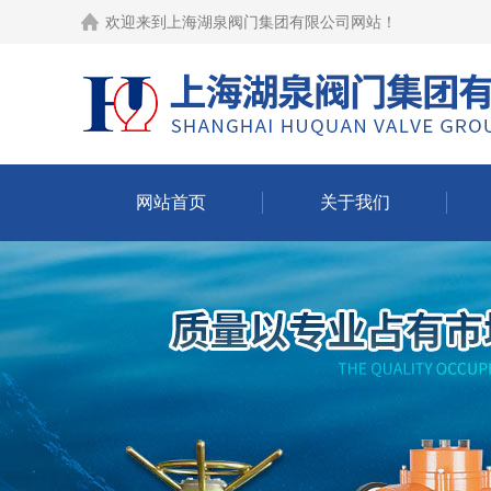
欢迎来到
上海湖泉阀门集团有限公司网站
！
网站首页
关于我们