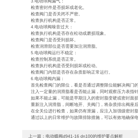
3.电动球阀漏气：
检查密封件是否损坏或老化。
检查阀门是否关闭不严密。
检查执行机构是否正常。
4.电动球阀噪音过大：
检查执行机构是否存在松动或磨损现象。
检查阀门是否受到损坏。
检查润滑部位是否需要加注润滑脂。
5.电动球阀运行不稳定：
检查控制系统是否正常。
检查执行机构是否受到损坏或松动。
检查阀门内部是否存在杂质影响正常运行。
6.电动球阀内漏：
首先检查阀门的限位，看是否通过调整限位能解决阀门的
注入一定量的润滑脂看是否能止漏，同时观察压力表指针
如果不能止漏，可能是早期注入的密封脂变硬或密封面损坏
重新注入润滑脂，间断地开、关阀门，将杂质排出阀座后
在全关位进行检查，如果仍有泄漏，应注入加强级密封脂
通过以上的日常维护与故障排除措施，可以有效地确保电动球阀
上一篇：
电动蝶阀d941-16 dn100的维护要点解析