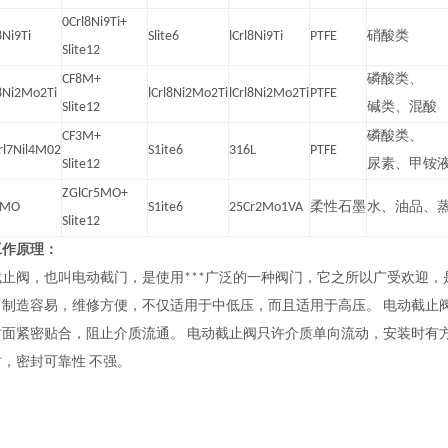
0Crl8Ni9Ti+
8Ni9Ti
Slite6
lCrl8Ni9Ti
PTFE
硝酸类
Slite12
CF8M+
磷酸类、
8Ni2Mo2Ti
lCrl8Ni2Mo2Ti
lCrl8Ni2Mo2Ti
PTFE
Slite12
碱类、混酸
CF3M+
磷酸类、
rl7Nil4M02
S1ite6
316L
PTFE
Slite12
尿素、甲铵
ZGlCr5MO+
5MO
S1ite6
25Cr2Mo1VA
柔性石墨
水、油品、
Slite12
工作原理：
截止阀，也叫电动截门，是使用***广泛的一种阀门，它之所以广受欢迎
，制造容易，维修方便，不仅适用于中低压，而且适用于高压。 电动截止
封面紧密贴合，阻止介质流通。 电动截止阀只许介质单向流动，安装时有
，密封可靠性 不强。