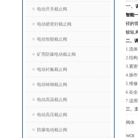
一、
电动开关截止阀
智能
径的管
电动硬密封截止阀
较短,
电动智能截止阀
二、
1.
流体
矿用防爆电动截止阀
2.
结构
3.
紧密
电动衬氟截止阀
4.
操作
5.
维修
电动铸钢截止阀
6.
在全
电动高温截止阀
7.
适用
三、
电动高压截止阀
阀体
防爆电动截止阀
WCB