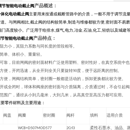
产品概述：
调节智能电动截止阀
一体化电动截止阀
主要用来按通或截断管路中的介质，一般不用于调节流量
道。与闸阀相比,截止阀的结构较简单,制造与维修都较方便,密封面不易磨损
阀门高度较小。广泛用于给排水,煤气,电力,冶金,石油,化工,轻纺以及城建
产品特点：
调节智能电动截止阀
阻力小，其阻力系数与同长度的管段相等。
简单、体积小、重量轻。
可靠，目前闸阀的密封面材料广泛使用塑料、密封性好，在真空系统中也
方便，开闭迅速，从全开到全关只要旋转
90
度，便于远距离的控制。
方便，
闸阀
结构简单，密封圈一般都是活动的，拆卸更换都比较方便。
开或全闭时，球体和
阀座
的密封面与介质隔离，介质通过时，不会引起阀
范围广，通径从小到几毫米，大到几米，从高真空至高压力都可应用。
主要零件材料及主要用途：
阀盖
阀瓣
密封圈
阀杆
填料
适用介质
WCB+D507MO
D577
2Crl3
柔性石墨
水、油品、