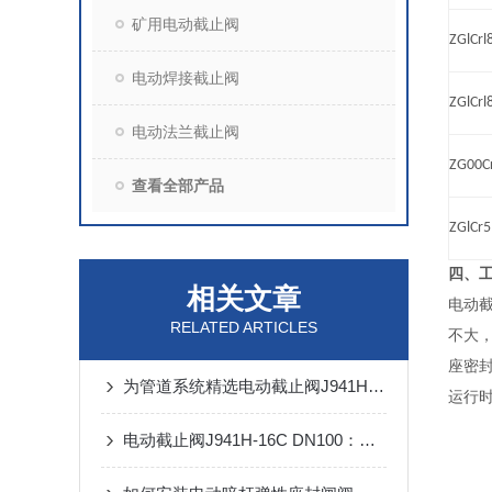
矿用电动截止阀
ZGlCrl
电动焊接截止阀
ZGlCrl
电动法兰截止阀
ZG00C
查看全部产品
ZGlCr
四、
相关文章
电动
RELATED ARTICLES
不大
座密
为管道系统精选电动截止阀J941H-16 DN80
运行时
电动截止阀J941H-16C DN100：工业流体控制的关键组件