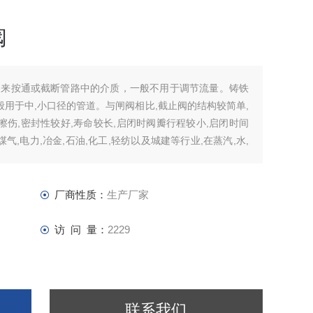
阀
用来按通或截断管路中的介质，一般不用于调节流量。铸铁
般用于中,小口径的管道。与闸阀相比,截止阀的结构较简单,
擦伤,密封性较好,寿命较长,启闭时阀瓣行程较小,启闭时间
气,电力,冶金,石油,化工,轻纺以及城建等行业,在蒸汽,水,
厂商性质：
生产厂家
访 问 量：
2229
联系我们