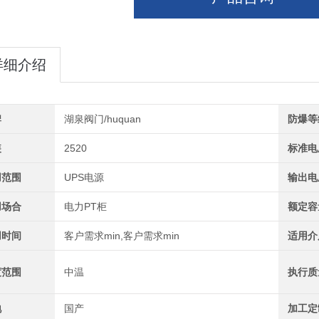
详细介绍
牌
湖泉阀门/huquan
防爆等
装
2520
标准电
用范围
UPS电源
输出电
用场合
电力PT柜
额定容
用时间
客户需求min,客户需求min
适用介
度范围
中温
执行质
地
国产
加工定