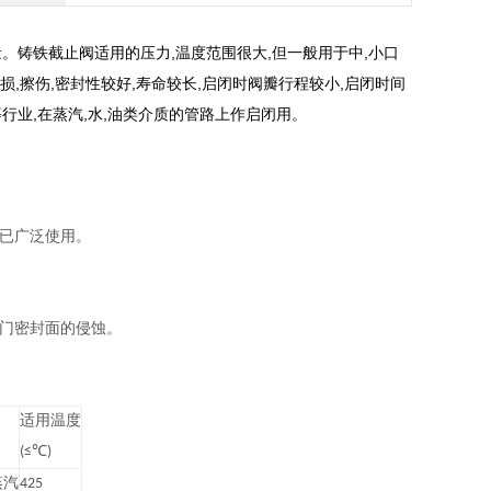
。铸铁截止阀适用的压力,温度范围很大,但一般用于中,小口
,擦伤,密封性较好,寿命较长,启闭时阀瓣行程较小,启闭时间
等行业,在蒸汽,水,油类介质的管路上作启闭用。
已广泛使用。
门密封面的侵蚀。
适用温度
(≤℃)
蒸汽
425