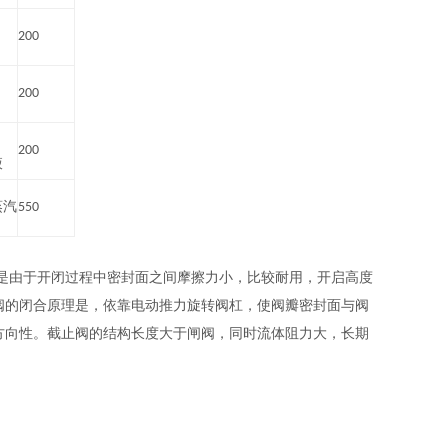
200
200
200
液
蒸汽
550
，是由于开闭过程中密封面之间摩擦力小，比较耐用，开启高度
阀的闭合原理是，依靠电动推力旋转阀杠，使阀瓣密封面与阀
方向性。截止阀的结构长度大于闸阀，同时流体阻力大，长期