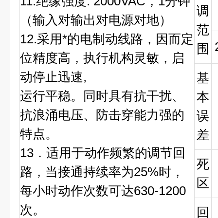
11.绝缘强度: 2000VAC，1分钟
调
（输入对输出对电源对地）
范
12.采用*的电制动线路，因而定
围
位精度高，执行机构灵敏，启
动停止迅速,
基
运行平稳。同时具有抗干扰、
本
抗浪涌电压、防击穿能力强的
误
特点。
差
13．适用于动作频繁的调节回
死
路，当接通持续率为25%时，
区
每小时动作次数可达630-1200
次。
回