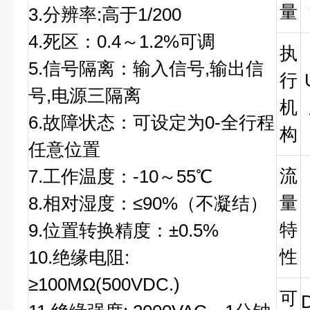
量
3.分辨率:高于1/200
4.死区：0.4～1.2%可调
执
5.信号隔离：输入信号,输出信
行
号,电源三隔离
机
6.故障状态：可设定为0-全行程
构
任意位置
流
7.工作温度：-10～55℃
量
8.相对湿度：≤90%（不凝结）
特
9.位置转换精度：±0.5%
性
10.绝缘电阻:
≥100MΩ(500VDC.)
可