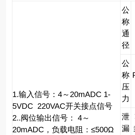
公
称
通
径
公
称
压
1.输入信号：4～20mADC 1-
力
5VDC 220VAC开关接点信号
泄
2..阀位输出信号： 4～
漏
20mADC，负载电阻：≤500Ω