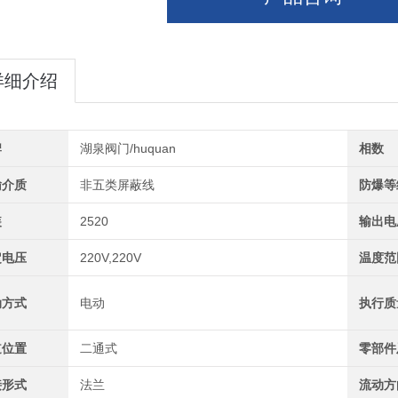
详细介绍
牌
湖泉阀门/huquan
相数
输介质
非五类屏蔽线
防爆等
装
2520
输出电
定电压
220V,220V
温度范
动方式
电动
执行质
道位置
二通式
零部件
接形式
法兰
流动方