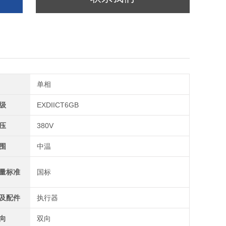
单相
级
EXDIICT6GB
压
380V
围
中温
量标准
国标
及配件
执行器
向
双向