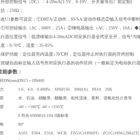
外部控制信号（DC）：4-20mA(1-5V、0-10V、开关量等出厂前定制)
抗：250Ω；
改U1参数可设定：①DRTA/正动作，RVSA/逆动作模态②输入信号中断时
①可控硅输出（AC，600V，25A）②继电器输出（AC，250V，10A）
行器位置信号：低漂移输出4-20mADC对应执行器全闭至全开，信号*与
度：0-70℃，湿度：35-85%
温保护功能：定位器壳内温度≥70℃时，定位器停止对执行器的开闭控制
过按键自由标定输入信号所对应执行器的动作区间（一般标定为电动执行
性能参数：
DN(mm)
DN15～DN400
力
1.6、4.0、6.4MPa、ANSI150、300(Lb)、JIS10、20K
质
水、石油、硝酸类、醋酸类、粘性流体、浆料、强氧化性介质等
度
-40～+180℃ -40～+350℃
0 符合ANSIB16.104 5级标准
角
90°
质
A105、F304、F316、WCB、FZG1Cr18Ni9Ti、ZG1Cr18Ni12Mo2