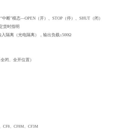
“中断”模态—OPEN（开）、STOP（停）、SHUT（闭）
◆定货时指明
输入隔离（光电隔离），输出负载≤500Ω
器全闭、全开位置）
Ti、CF8、CF8M、CF3M