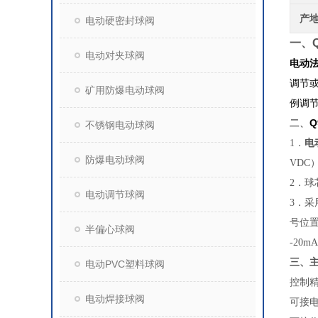
产
电动硬密封球阀
一、
电动对夹球阀
电动
调节
矿用防爆电动球阀
例调
二、
不锈钢电动球阀
1．
电
防爆电动球阀
VDC
2．
电动调节球阀
3．采
号位置
半偏心球阀
-20m
三、
电动PVC塑料球阀
控制精
电动焊接球阀
可接电