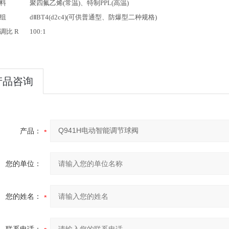
料
聚四氟乙烯(常温)、特制PPL(高温)
组
dⅡBT4(d2c4)(可供普通型、防爆型二种规格)
调比 R
100:1
产品咨询
产品：
您的单位：
您的姓名：