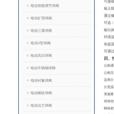
可接收
电动智能调节球阀
输入阻
通过修
电动矿用球阀
可选：
输出执
电动三通球阀
环境温
电动V型球阀
有超
可通
电动高压球阀
四、
公称通径
电动不锈钢球阀
公称压
适用介
电动衬氟球阀
介质温
电动螺纹球阀
泄漏量
球体转
电动法兰球阀
阀体材