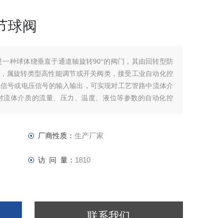
节球阀
阀是一种球体绕垂直于通道轴旋转90°的阀门，其由回转型防
成，属旋转类型高性能调节或开关阀类，接受工业自动化控
电流信号或电压信号的输入输出，可实现对工艺管路中流体介
对流体介质的流量、压力、温度、液位等参数的自动化控
厂商性质：
生产厂家
访 问 量：
1810
联系我们