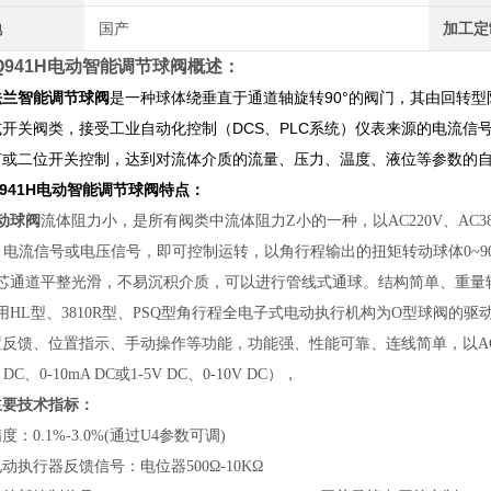
地
国产
加工定
Q941H电动智能调节球阀
概述：
法兰智能调节球阀
是一种球体绕垂直于通道轴旋转90°的阀门，其由回转
或开关阀类，接受工业自动化控制（DCS、PLC系统）仪表来源的电流信
节或二位开关控制，达到对流体介质的流量、压力、温度、液位等参数的
Q941H电动智能调节球阀
特点：
动球阀
流体阻力小，是所有阀类中流体阻力Z小的一种，以AC220V、AC380V
）电流信号或电压信号，即可控制运转，以角行程输出的扭矩转动球体0~9
球芯通道平整光滑，不易沉积介质，可以进行管线式通球。结构简单、重量
用HL型、3810R型、PSQ型角行程全电子式电动执行机构为O型球阀
反馈、位置指示、手动操作等功能，功能强、性能可靠、连线简单，以AC2
A DC、0-10mA DC或1-5V DC、0-10V DC），
主要技术指标：
度：0.1%-3.0%(通过U4参数可调)
动执行器反馈信号：电位器500Ω-10KΩ