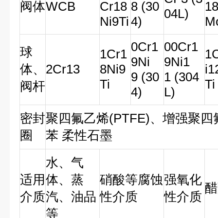
阀体
WCB
Cr18
8 (30
18
04L)
Ni9Ti
4)
M
0Cr1
00Cr1
球
1Cr1
1
9Ni
9Ni1
体、
2Cr13
8Ni9
i
9 (30
1 (304
Ti
Ti
阀杆
4)
L)
密封
聚四氟乙烯(PTFE)、增强聚四
圈
苯 柔性石墨
水、气
适用
体、蒸
硝酸等腐蚀
强氧化
醋
介质
汽、油品
性介质
性介质
等