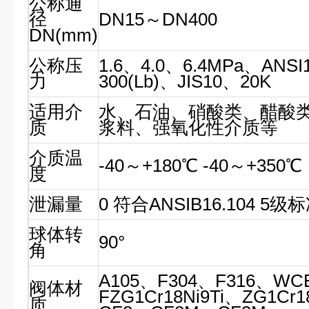
公称通
径
DN15～DN400
DN(mm)
公称压
1.6、4.0、6.4MPa、ANSI
力
300(Lb)、JIS10、20K
适用介
水、石油、硝酸类、醋酸
质
浆料、强氧化性介质等
介质温
-40～+180℃ -40～+350℃
度
泄漏量
0 符合ANSIB16.104 5级
球体转
90°
角
A105、F304、F316、WC
阀体材
FZG1Cr18Ni9Ti、ZG1Cr1
质