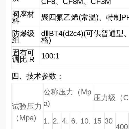
CF8、CF8M、CF3M
阀座材
聚四氟乙烯(常温)、特制PP
料
防爆级
dⅡBT4(d2c4)(可供普
组
格)
固有可
100:1
调比 R
四、技术参数：
公称压力（Mp
压力级（Cl
a)
试验压力
（Mpa)
1.
2.
4.
6.
10.
15
30
400