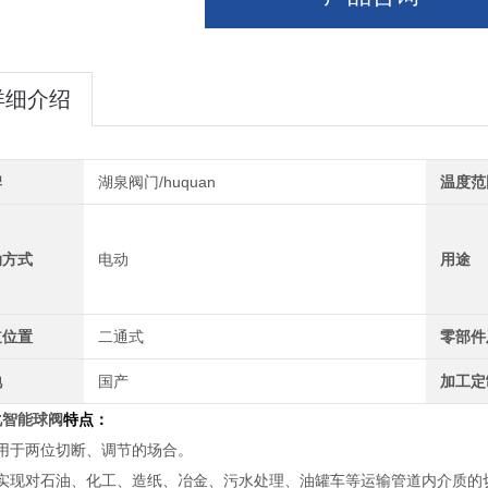
详细介绍
牌
湖泉阀门/huquan
温度范
动方式
电动
用途
道位置
二通式
零部件
地
国产
加工定
化智能球阀
特点：
适用于两位切断、调节的场合。
可实现对石油、化工、造纸、冶金、污水处理、油罐车等运输管道内介质的