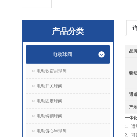
产品分类
品
电动球阀
电动软密封球阀
驱
电动开关球阀
通
电动固定球阀
产
电动铸钢球阀
一体
1、
电动偏心半球阀
2、