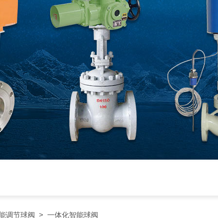
能调节球阀
> 一体化智能球阀