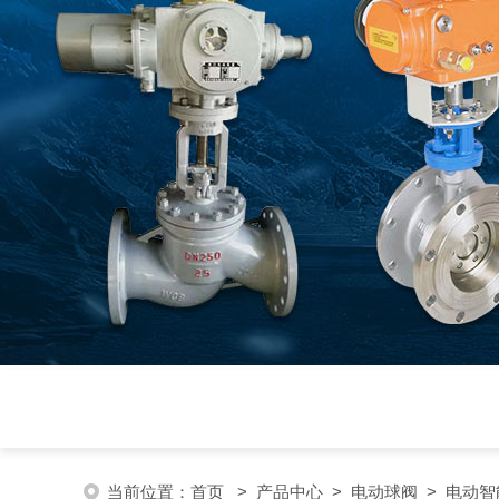
当前位置：
首页
>
产品中心
>
电动球阀
>
电动智