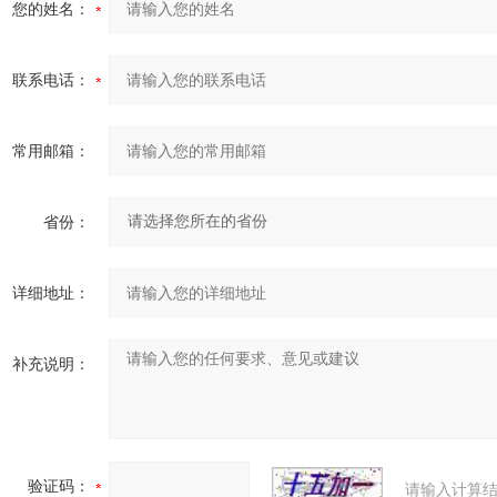
您的姓名：
联系电话：
常用邮箱：
省份：
详细地址：
补充说明：
验证码：
请输入计算结