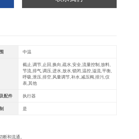
围
中温
截止,调节,止回,换向,疏水,安全,流量控制,放料,
节流,排气,调压,进水,放水,锁闭,温控,溢流,平衡,
呼吸,泄压,排空,风量调节,补水,减压阀,排污,仪
表,其他
及配件
执行器
制
是
切断和流通。