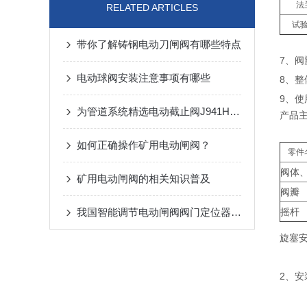
法
RELATED ARTICLES
试
带你了解铸钢电动刀闸阀​有哪些特点
7、
电动球阀安装注意事项有哪些
8、
9、
为管道系统精选电动截止阀J941H-16 DN80
产品
如何正确操作矿用电动闸阀？
零件
阀体
矿用电动闸阀的相关知识普及
阀瓣
我国智能调节电动闸阀阀门定位器主要生产方法
摇杆
旋塞
2、