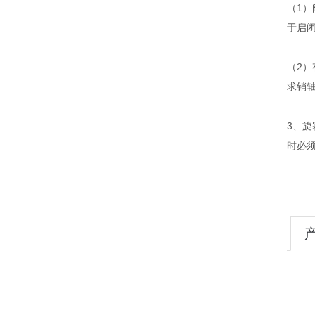
（1
于启
（2
求销
3、
时必