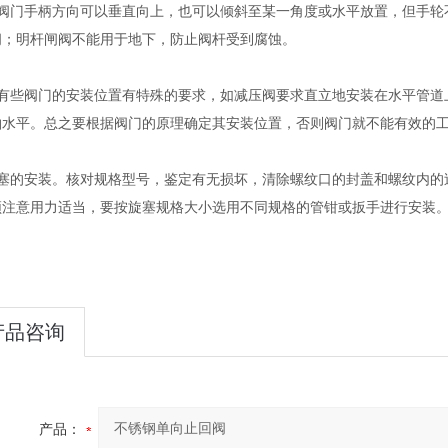
）阀门手柄方向可以垂直向上，也可以倾斜至某一角度或水平放置，但手轮
闭；明杆闸阀不能用于地下，防止阀杆受到腐蚀。
）有些阀门的安装位置有特殊的要求，如减压阀要求直立地安装在水平管道
轴水平。总之要根据阀门的原理确定其安装位置，否则阀门就不能有效的
旋塞的安装。核对规格型号，鉴定有无损坏，清除螺纹口的封盖和螺纹内的
须注意用力适当，要按旋塞规格大小选用不同规格的管钳或扳手进行安装
产品咨询
产品：