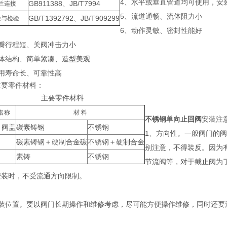
4、水平或垂直管道均可使用，安
GB911388、JB/T7994
兰连接
5、流道通畅、流体阻力小
GB/T1392792、JB/T909299
验与检验
6、动作灵敏、密封性能好
阀瓣行程短、关阀冲击力小
整体结构、简单紧凑、造型美观
使用寿命长、可靠性高
主要零件材料：
主要零件材料
名称
材 料
不锈钢单向止回阀
安装注
、阀盖
碳素铸钢
不锈钢
1、方向性。一般阀门的
碳素铸钢＋硬制合金碳
不锈钢＋硬制合金
别注意，不得装反。因为
素铸
不锈钢
节流阀等，对于截止阀为
安装时，不受流通方向限制。
安装位置。要以阀门长期操作和维修考虑，尽可能方便操作维修，同时还要