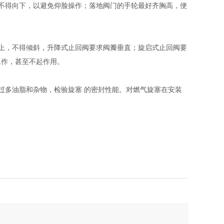
不得向下，以避免仰脸操作；落地阀门的手轮最好齐胸高，便
上，不得倾斜，升降式止回阀要求阀瓣垂直；旋启式止回阀要
工作，甚至不起作用。
过多油脂和杂物，检验旋塞 的密封性能。对燃气旋塞在安装
。