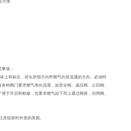
装方便
意事项：
阀体上有标志，箭头所指方向即燃气向前流通的方向。必须特
有各种阀门要求燃气单向流通，如安全阀、减压阀、止回阀、
了便于开启和检修，也要求燃气由下而上通过阀座，但闸阀、
注意组装时外形的美观。