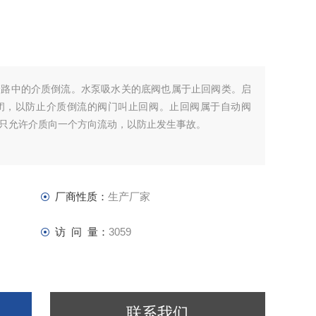
管路中的介质倒流。水泵吸水关的底阀也属于止回阀类。启
闭，以防止介质倒流的阀门叫止回阀。止回阀属于自动阀
只允许介质向一个方向流动，以防止发生事故。
厂商性质：
生产厂家
访 问 量：
3059
联系我们