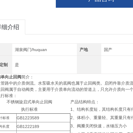
详细介绍
湖泉阀门/huquan
产地
国产
定制
是
钢单向止回阀
简介：
止管路中的介质倒流。水泵吸水关的底阀也属于止回阀类。启闭件靠介质
止回阀属于自动阀类，主要用于介质单向流动的管道上，只允许介质向一
执行标准：
不锈钢旋启式单向止回阀
产品结构特点：
执行标准
1、结构长度短，其结构长度只有传统
2、体积小、重量轻、其重量只有传统
GB1223589
计标准
3、阀瓣关闭快速，水锤压力小
GB1222189
构长度