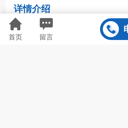
详情介绍
首页
留言
矿用电动衬氟法兰球阀
功能:
1、首先PI调节当智能电动调节球阀接受变送器信号进行PI调
比较，并按预先设定的PI参数规律计算，再发出控制信号给执行
能电动调节球阀的P1调节功能，是一个成本低， 性能好的采样控
接接受现场变送器的信号，完成模拟式连续控制系统难以完成的工
度的炉子)， 这将造成系统的误差大、动作慢，利用微型计算机采
能。
2、修正流里特性当智能电动调节球阀进行流里特性修正时，伺
先设置的特性参数进行计算，使输入信号与阀i ]位移达到所要求
量特性的选择和改变变得简单、容易、这对控制系统非常重要。利
特性的方法显得落后了。何况像蝶阀之类的角行程阀，不能用改变
执行器的配用*可以改变这- -状况，因为它已经是智能式蝶阀了。
准直线; 标准直线一等百分比; 快开一标准直线; 快开一等百分比; 
3、智能电动调节球阀其他功能如正、反作用方式的改变，故障
等。