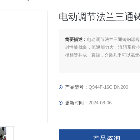
电动调节法兰三通
简要描述：
电动调节法兰三通铸钢球阀
封性能优良，流通能力大，流阻系数
径相等并成一直径，介质几乎可以毫无
产品型号：
Q944F-16C DN200
更新时间：
2024-08-06
产品咨询