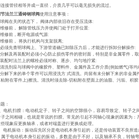
和连接管径相等并成一直径，介质几乎可以毫无损失的流过。
调节法兰三通铸钢球阀
使用注意事项：
球阀在关闭状态下， 阀体内部依旧存在受压流体:
维修前， 解除管线压力并使阀门处于打开位置:
维修前，断开电源或气源:
维修前， 将执行机构与支架脱离;
必须先查明球阀上、下游管道确已卸除压力后，才能进行拆卸分解操作:
分解及再装配时必须小心防止损伤零件的密封面，特别是非金属零件，取出
装配时法兰上的螺栓必须对称、逐步、均匀地拧紧:
清洗剂应与球阀中的橡胶件、塑料件、金属件及工作介质(例如燃气)等均
分解下来的单个零件可以用浸洗方 式清洗。尚留有未分解下来的非金属件
粘附在零件上)擦洗。清洗时须去除-切粘附在壁面上的油脂、污垢、积胶
问题：
电机扫膛：电动机定子、转子之间的空隙很小，容易导致定、转子之间
转子之间相碰，也就是常说的扫膛。常见的引起不同轴心现象的因素为：
这些现象应更换轴承，或者对端盖进行更换或处理。
电机振动：振动应先区分是电动机本身引起的，还是传动装置不良所造
。属于电动机本身引起的振动，多数是由于不好，以及轴承不良，转轴