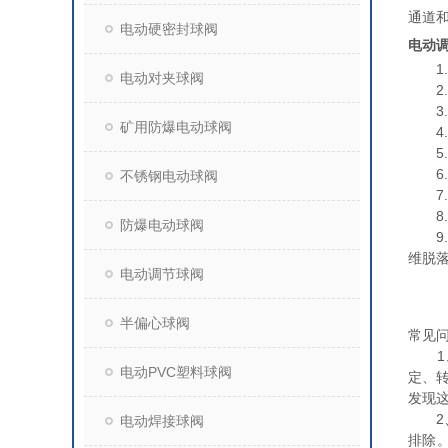
通道
电动硬密封球阀
电动
1.
电动对夹球阀
2.
3.
矿用防爆电动球阀
4.
5.
6.
不锈钢电动球阀
7.
8.
防爆电动球阀
9.
维脱落
电动调节球阀
半偏心球阀
常见
1、
电动PVC塑料球阀
定、
发现
2、
电动焊接球阀
排除