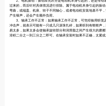
2、电机振动：振动应先区分是电动机本身引起的，还是传动装
过来的，而后针对具体情况进行排除。属于电动机本身引起的振动
弯曲，或端盖、机座、转子不同轴心，或者电动机安装地基不平，
产生噪声，还会产生额外负荷。
3、轴承工作不正常：如果轴承工作不正常，可凭经验用听觉及
冲击声，就表示可能有一只或几只滚珠扎碎，如果听到有咝咝声，
易太多，如果太多会使轴承旋转部分和润滑脂之间产生很大的磨擦
溶积二分之一到三分之二即可。在轴承安装时如果不正确，太紧或