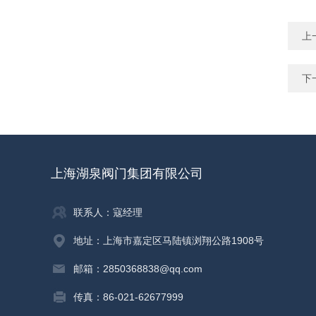
上
下
上海湖泉阀门集团有限公司
联系人：寇经理
地址：上海市嘉定区马陆镇浏翔公路1908号
邮箱：2850368838@qq.com
传真：86-021-62677999