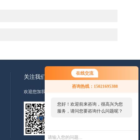
在线交流
关注我们
咨询热线：15021695388
欢迎您加我微信了解更多信息
您好！欢迎前来咨询，很高兴为您
服务，请问您要咨询什么问题呢？
扫一扫
您
关注我们
好，