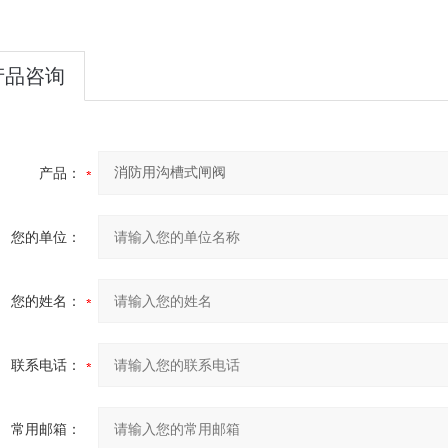
产品咨询
产品：
您的单位：
您的姓名：
联系电话：
常用邮箱：