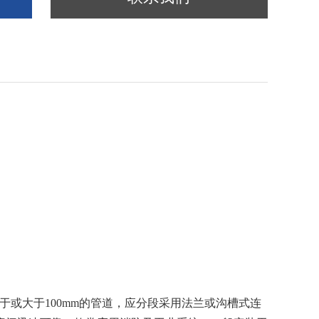
于或大于100mm的管道，应分段采用法兰或沟槽式连