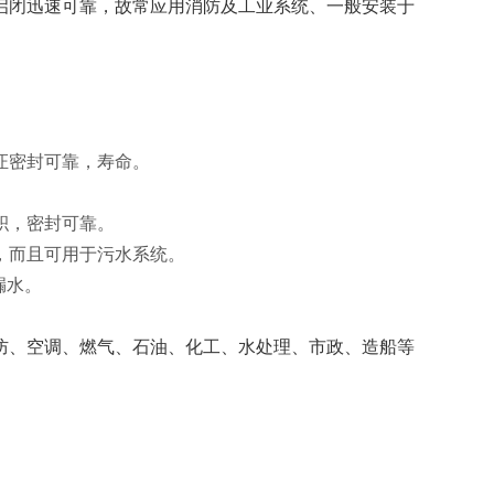
启闭迅速可靠，故常应用消防及工业系统、一般安装于
证密封可靠，寿命。
积，密封可靠。
饮，而且可用于污水系统。
漏水。
防、空调、燃气、石油、化工、水处理、市政、造船等