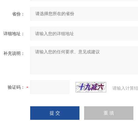
省份：
详细地址：
补充说明：
验证码：
请输入计算结