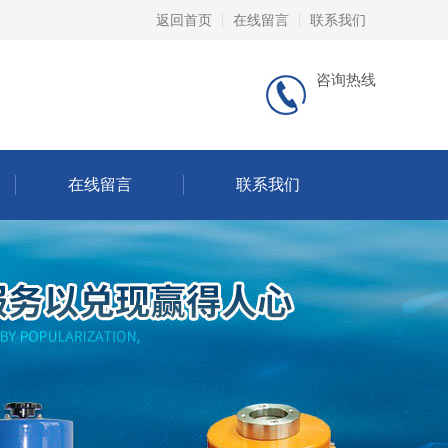
返回首页
在线留言
联系我们
咨询热线
在线留言
联系我们