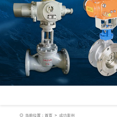
当前位置：
首页
>
成功案例