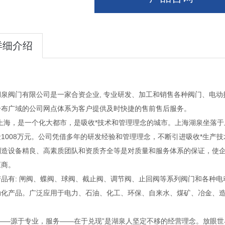
详细介绍
湖泉阀门有限公司是一家合资企业, 专业研发、加工和销售各种阀门、电
分布广域的公司网点体系为客户提供及时快捷的售前售后服务。
·上海，是一个化大都市，是吸收*技术和管理理念的城市。上海湖泉坐落于
金1008万元。公司凭借多年的研发经验和管理理念，不断引进吸收*生产
制造设备精良、高素质团队和资质齐全等是对质量和服务体系的保证，使
应商。
产品有: 闸阀、蝶阀、球阀、截止阀、调节阀、止回阀等系列阀门和各种
动化产品。广泛应用于电力、石油、化工、环保、自来水、煤矿、冶金、
质——源于专业，服务——在于兑现”是湖泉人坚定不移的经营理念。放眼