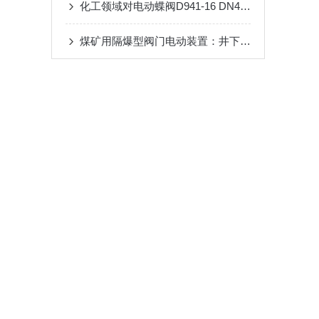
化工领域对电动蝶阀D941-16 DN400的依赖与需求
煤矿用隔爆型阀门电动装置：井下流体控制的“防爆卫士”