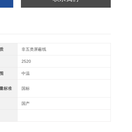
质
非五类屏蔽线
2520
围
中温
量标准
国标
国产