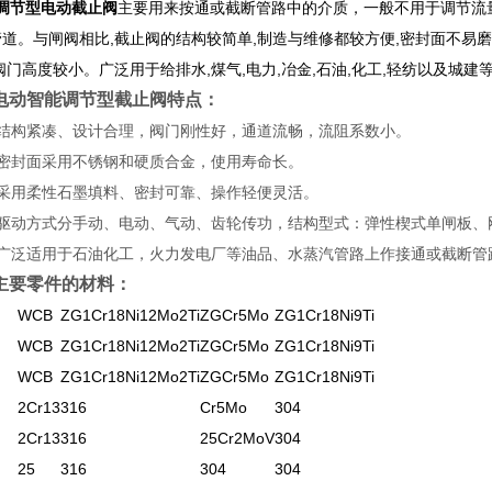
6调节型电动截止阀
主要用来按通或截断管路中的介质，一般不用于调节流量
道。与闸阀相比,截止阀的结构较简单,制造与维修都较方便,密封面不易磨损
阀门高度较小。广泛用于给排水,煤气,电力,冶金,石油,化工,轻纺以及城建
电动智能调节型截止阀
特点：
）结构紧凑、设计合理，阀门刚性好，通道流畅，流阻系数小。
）密封面采用不锈钢和硬质合金，使用寿命长。
）采用柔性石墨填料、密封可靠、操作轻便灵活。
）驱动方式分手动、电动、气动、齿轮传功，结构型式：弹性楔式单闸板
）广泛适用于石油化工，火力发电厂等油品、水蒸汽管路上作接通或截断管
主要零件的材料：
WCB
ZG1Cr18Ni12Mo2Ti
ZGCr5Mo
ZG1Cr18Ni9Ti
WCB
ZG1Cr18Ni12Mo2Ti
ZGCr5Mo
ZG1Cr18Ni9Ti
WCB
ZG1Cr18Ni12Mo2Ti
ZGCr5Mo
ZG1Cr18Ni9Ti
2Cr13
316
Cr5Mo
304
2Cr13
316
25Cr2MoV
304
25
316
304
304