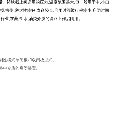
。铸铁截止阀适用的压力,温度范围很大,但一般用于中,小口
,擦伤,密封性较好,寿命较长,启闭时阀瓣行程较小,启闭时间
等行业,在蒸汽,水,油类介质的管路上作启闭用。
、刚性楔式单闸板和双闸板型式。
路中介质的启闭装置。