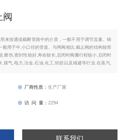
止阀
要用来按通或截断管路中的介质，一般不用于调节流量。铸
一般用于中,小口径的管道。与闸阀相比,截止阀的结构较简
损,擦伤,密封性较好,寿命较长,启闭时阀瓣行程较小,启闭时
煤气,电力,冶金,石油,化工,轻纺以及城建等行业,在蒸汽,
厂商性质：
生产厂家
访 问 量：
2294
联系我们