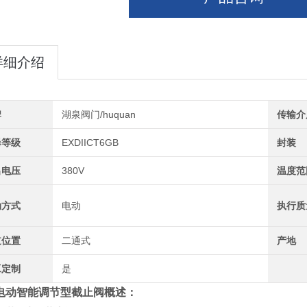
详细介绍
牌
湖泉阀门/huquan
传输介
爆等级
EXDIICT6GB
封装
出电压
380V
温度范
动方式
电动
执行质
道位置
二通式
产地
工定制
是
电动智能调节型截止阀
概述：