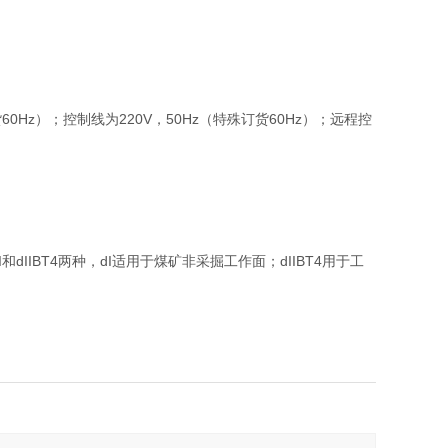
60Hz）；控制线为220V，50Hz（特殊订货60Hz）；远程控
IIBT4两种，dI适用于煤矿非采掘工作面；dIIBT4用于工