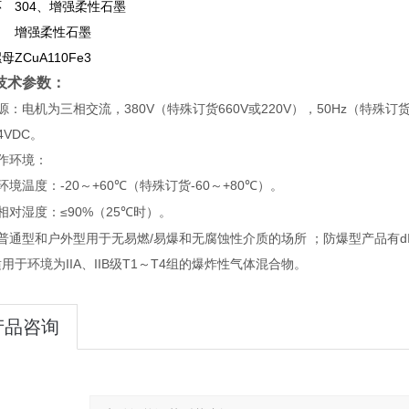
环
304、增强柔性石墨
增强柔性石墨
螺母
ZCuA110Fe3
技术参数：
源：电机为三相交流，380V（特殊订货660V或220V），50Hz（特殊订货
4VDC。
作环境：
环境温度：-20～+60
（特殊订货-60～+80
）。
℃
℃
相对湿度：≤90%（25
时）。
℃
普通型和户外型用于无易燃/易爆和无腐蚀性介质的场所 ；防爆型产品有dI和d
用于环境为IIA、IIB级T1～T4组的爆炸性气体混合物。
产品咨询