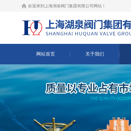
欢迎来到
上海湖泉阀门集团有限公司网站
！
网站首页
关于我们