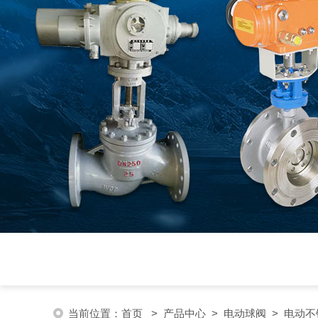
当前位置：
首页
>
产品中心
>
电动球阀
>
电动不