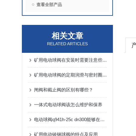
查看全部产品
相关文章
RELATED ARTICLES
矿用电动球阀在安装时需要注意些什么？
矿用电动球阀的定期润滑与密封圈更换周期指南
闸阀和截止阀的区别有哪些？
一体式电动球阀该怎么维护和保养
电动球阀q941h-25c dn300能够在恶劣的工业环境中稳定运行
矿用电动铸钢球阀的特点及应用