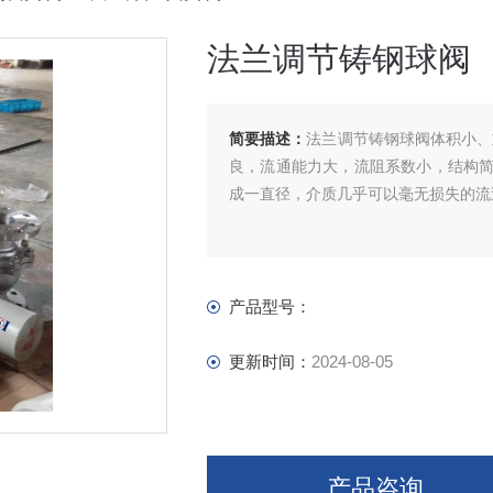
法兰调节铸钢球阀
简要描述：
法兰调节铸钢球阀体积小、
良，流通能力大，流阻系数小，结构
成一直径，介质几乎可以毫无损失的流
产品型号：
更新时间：
2024-08-05
产品咨询