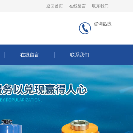
返回首页
在线留言
联系我们
咨询热线
在线留言
联系我们