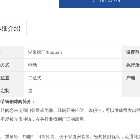
详细介绍
牌
湖泉阀门/huquan
温度范
动方式
电动
执行质
道位置
二通式
产地
工定制
是
调节铸钢球阀
简介：
旋转阀恋来使阀门畅通或闭塞。球阀开关轻便，体积小，可以做成很大口
，不易被介质冲蚀，在各行业得到广泛的应用。
小、重量轻、功能*、可靠性高、便于管道安装等。密封性能优良，流通能