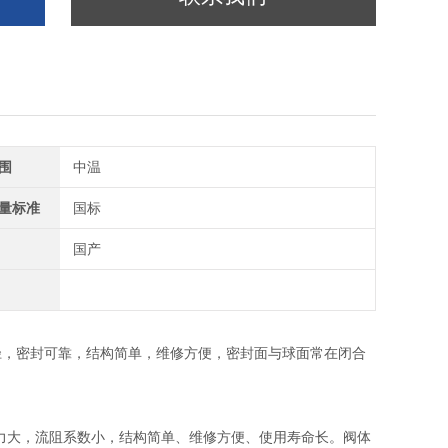
围
中温
量标准
国标
国产
径，密封可靠，结构简单，维修方便，密封面与球面常在闭合
力大，流阻系数小，结构简单、维修方便、使用寿命长。阀体