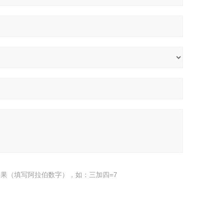
果（填写阿拉伯数字），如：三加四=7