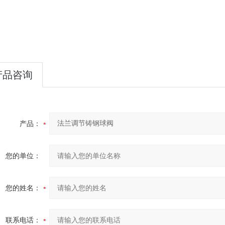
产品咨询
产品：
您的单位：
您的姓名：
联系电话：