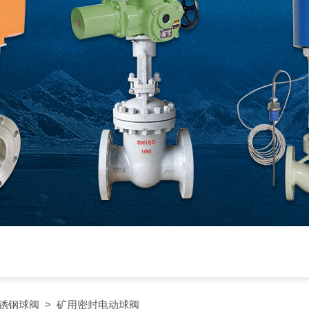
锈钢球阀
> 矿用密封电动球阀