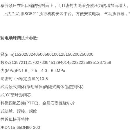
位移并紧压在出口端的密封面上，而且密封力随着介质压力的增加而增大
上法兰采用ISO5211执行机构安装平台。方便安装电动、气动执行器，
密封电动球阀
技术参数:
径(mm)
15
20
25
32
40
50
65
80
100
125
150
200
250
300
数Kv
21
38
72
112
170
273
384
512
940
1452
2222
3589
5128
7359
力(MPa)
PN1.6、2.5、4.0、6.4MPa
量
硬密封：≤额定流量的10-5
形式
两段式阀体(浮动球体)
两段式阀体(固定球体)
形式
“O"型球形阀芯
填料
聚四氟乙烯(PTFE)、金属石墨缠绕垫片
形式
法兰、焊接、螺纹
特性
近似快开特性
范围
DN15-65
DN80-300