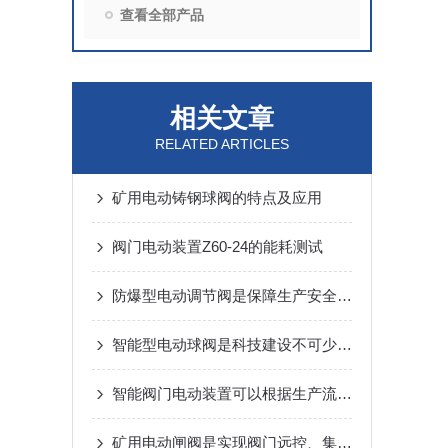
查看全部产品
相关文章
RELATED ARTICLES
矿用电动铸钢球阀的特点及应用
阀门电动装置Z60-24的能耗测试
防爆型电动调节阀是保障生产安全的必要选择
智能型电动球阀是科技建设不可少的产品
智能阀门电动装置可以根据生产流程需求，实现自动化的控制与调节
矿用电动闸阀是实现阀门远控、集控不可少的驱动装置