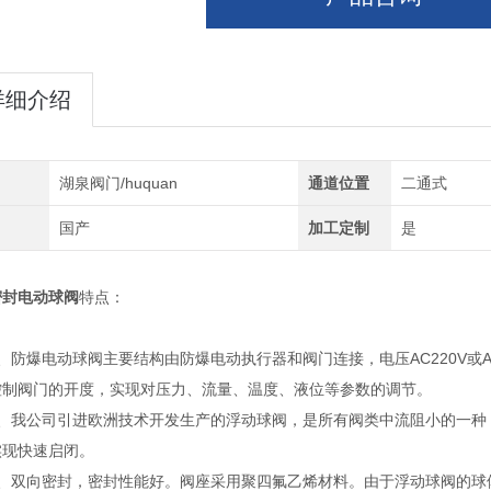
详细介绍
湖泉阀门/huquan
通道位置
二通式
国产
加工定制
是
密封电动球阀
特点：
爆电动球阀主要结构由防爆电动执行器和阀门连接，电压AC220V或AC3
控制阀门的开度，实现对压力、流量、温度、液位等参数的调节。
我公司引进欧洲技术开发生产的浮动球阀，是所有阀类中流阻小的一种，
实现快速启闭。
双向密封，密封性能好。阀座采用聚四氟乙烯材料。由于浮动球阀的球