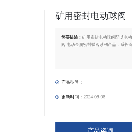
矿用密封电动球阀
简要描述：
矿用密封电动球阀配以电动
阀,电动金属密封蝶阀系列产品，系长
产品型号：
更新时间：
2024-08-06
产品咨询