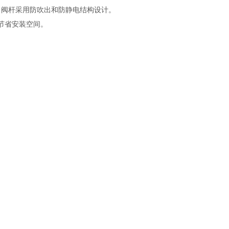
。阀杆采用防吹出和防静电结构设计。
节省安装空间。