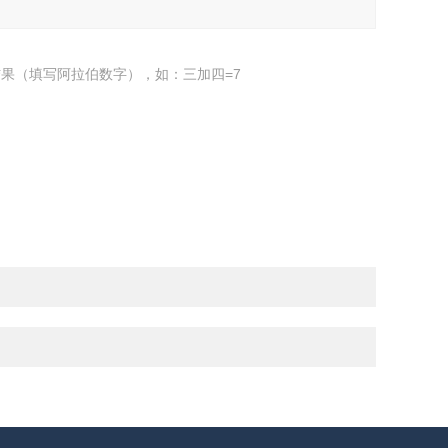
果（填写阿拉伯数字），如：三加四=7