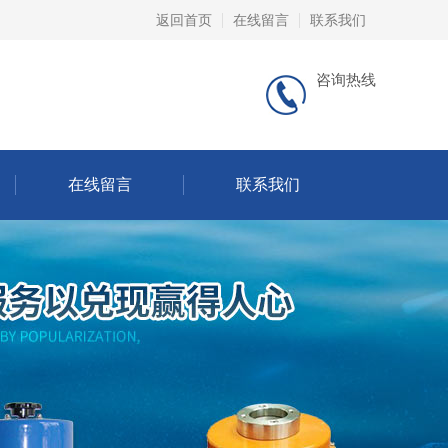
返回首页
在线留言
联系我们
咨询热线
在线留言
联系我们