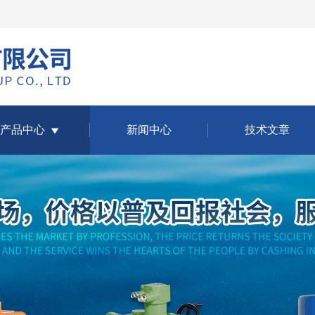
产品中心
新闻中心
技术文章