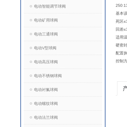
250:1
电动智能调节球阀
基本
电动矿用球阀
死区
≤
回差
≤
电动三通球阀
适用
硬密封
电动V型球阀
配置
控制
电动高压球阀
电动不锈钢球阀
电动衬氟球阀
电动螺纹球阀
电动法兰球阀