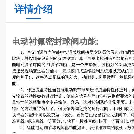
详情介绍
电动衬氟密封球阀
功能:
1、首先PI调节当智能电动调节球阀接受变送器信号进行PI调
比较，并按预先设定的PI参数规律计算，再发出控制信号给执行
能电动调节球阀的P1调节功能，是一个成本低， 性能好的采样控
接接受现场变送器的信号，完成模拟式连续控制系统难以完成的工
度的炉子)， 这将造成系统的误差大、动作慢，利用微型计算机采
能。
2、修正流里特性当智能电动调节球阀进行流里特性修正时，伺
先设置的特性参数进行计算，使输入信号与阀i ]位移达到所要求
量特性的选择和改变变得简单、容易、这对控制系统非常重要。利
特性的方法显得落后了。何况像蝶阀之类的角行程阀，不能用改变
执行器的配用*可以改变这- -状况，因为它已经是智能式蝶阀了。
准直线; 标准直线一等百分比; 快开一标准直线; 快开一等百分比; 
3、智能电动调节球阀其他功能如正、反作用方式的改变，故障
等。