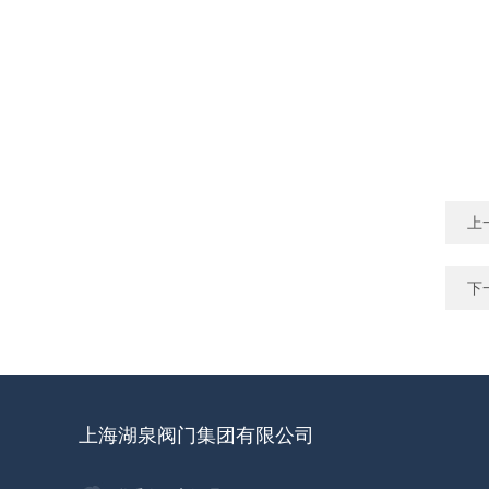
上
下
上海湖泉阀门集团有限公司