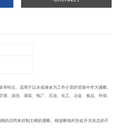
可靠等特点。适用于以水或液体为工作介质的管路中作为通断。
、空调、清洗、灌装、电厂、石油、化工、冶金、食品、环保、
阀的启闭来控制主阀的通断。根据断电时所处开关状态的不