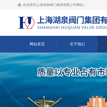
欢迎来到
上海湖泉阀门集团有限公司网站
！
网站首页
关于我们