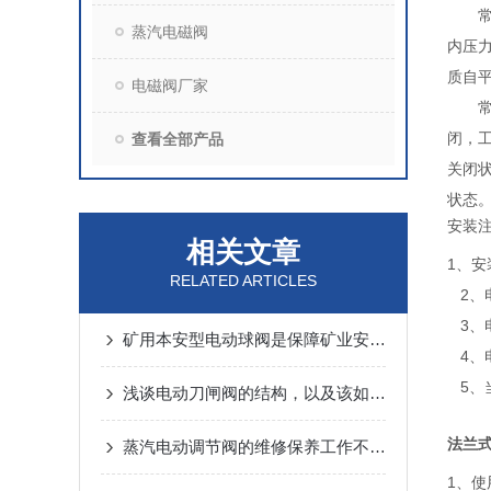
常闭
蒸汽电磁阀
内压
质自
电磁阀厂家
常开
闭，
查看全部产品
关闭
状态
安装
相关文章
1、
RELATED ARTICLES
2、电
3、
矿用本安型电动球阀是保障矿业安全的智能选择
4、
5、
浅谈电动刀闸阀的结构，以及该如何安装和使用
法兰
蒸汽电动调节阀的维修保养工作不可松懈
1、