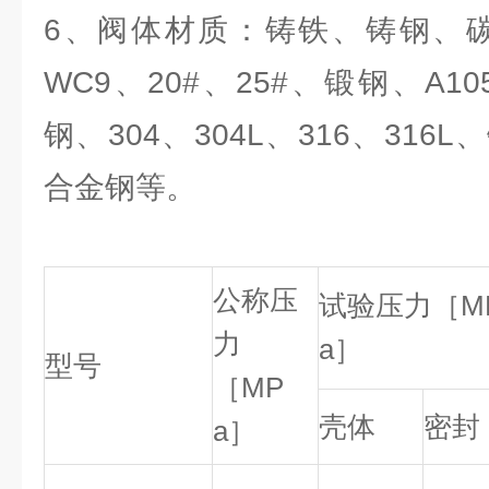
6、阀体材质：铸铁、铸钢、碳
WC9、20#、25#、锻钢、A10
钢、304、304L、316、31
合金钢等。
公称压
试验压力［M
力
a］
型号
［MP
壳体
密封
a］