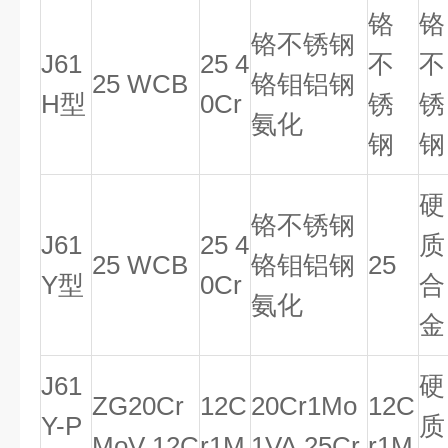
铬
铬
铬不锈钢
J61
25 4
不
不
25 WCB
铬钼铝钢
H型
0Cr
锈
锈
氨化
钢
钢
硬
铬不锈钢
J61
25 4
质
25 WCB
铬钼铝钢
25
Y型
0Cr
合
氨化
金
J61
硬
ZG20Cr
12C
20Cr1Mo
12C
Y-P
质
MoV 12C
r1M
1VA 25Cr
r1M