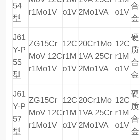
54
合
r1Mo1V
o1V
2Mo1VA
o1V
型
金
J61
硬
ZG15Cr
12C
20Cr1Mo
12C
Y-P
质
MoV 12C
r1M
1VA 25Cr
r1M
55
合
r1Mo1V
o1V
2Mo1VA
o1V
型
金
J61
硬
ZG15Cr
12C
20Cr1Mo
12C
Y-P
质
MoV 12C
r1M
1VA 25Cr
r1M
57
合
r1Mo1V
o1V
2Mo1VA
o1V
型
金