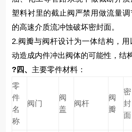
塑料衬里的截止阀严禁用做流量调
的高速介质流冲蚀破坏密封面。
2.阀瓣与阀杆设计为一体结构，
动造成内件冲出阀体的可能性，结
?四、
主要零件材料：
零
密
件
阀
阀
阀门
阀杆
封
名
盖
瓣
面
称