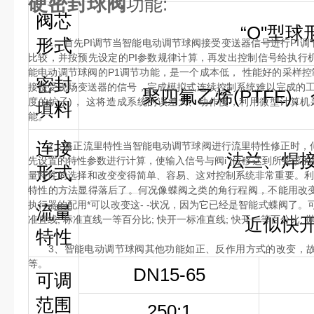
硬密封球阀
功能:
阀芯
“O"型球
形式
1、首先PI调节当智能电动调节球阀接受变送器信号进行PI调
比较，并按预先设定的PI参数规律计算，再发出控制信号给执行
能电动调节球阀的P1调节功能，是一个成本低， 性能好的采样控
密封
接接受现场变送器的信号，完成模拟式连续控制系统难以完成的工
聚四氟乙烯(PTFE
度的炉子)， 这将造成系统的误差大、动作慢，利用微型计算机
填料
能。
连接
2、修正流里特性当智能电动调节球阀进行流里特性修正时，伺
法兰、焊
先设置的特性参数进行计算，使输入信号与阀i ]位移达到所要求
形式
量特性的选择和改变变得简单、容易、这对控制系统非常重要。利
特性的方法显得落后了。何况像蝶阀之类的角行程阀，不能用改
执行器的配用*可以改变这- -状况，因为它已经是智能式蝶阀了。
流量
准直线; 标准直线一等百分比; 快开一标准直线; 快开一等百分比; 
近似快
特性
3、智能电动调节球阀其他功能如正、反作用方式的改变，故
等。
DN15-65
可调
范围
250:1