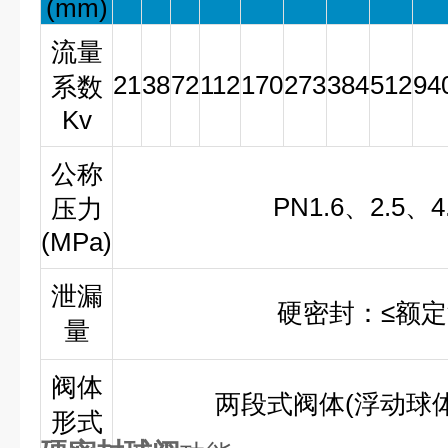
(mm)
流量
21
38
72
112
170
273
384
512
94
系数
Kv
公称
PN1.6、2.5、4
压力
(MPa)
泄漏
硬密封：≤额定流
量
阀体
两段式阀体(浮动球体
形式