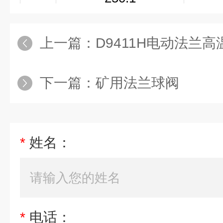
基本
±1
误差
上一篇：
D9411H电动法兰
死区
≤1
下一篇：
矿用法兰球阀
回差
≤1
密封
适用
*
姓名：
温度
硬密封≤4
配置
可配PSQ、HQ、UNIC、3
执行
动执行
机构
*
电话：