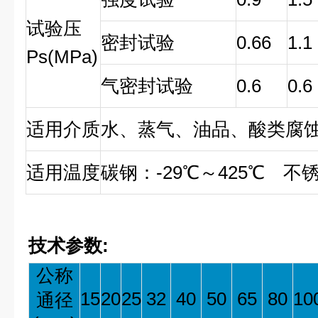
试验压
密封试验
0.66
1.1
Ps(MPa)
气密封试验
0.6
0.6
适用介质
水、蒸气、油品、酸类腐
适用温度
碳钢：-29℃～425℃ 不锈
技术参数:
公称
15
20
25
32
40
50
65
80
10
通径