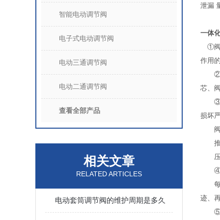
泄漏 
智能电动调节阀
一体
电子式电动调节阀
①阀
作用
电动三通调节阀
②阀
电动二通调节阀
芯、
③主
查看全部产品
损坏
阀杆
推杆
压缩
相关文章
④易
RELATED ARTICLES
每次
迹、
电动套筒调节阀的维护周期是多久
⑤成