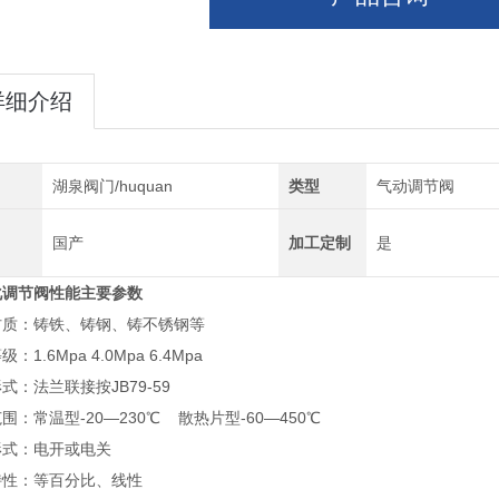
详细介绍
湖泉阀门/huquan
类型
气动调节阀
国产
加工定制
是
化调节阀
性能主要参数
材质：铸铁、铸钢、铸不锈钢等
：1.6Mpa 4.0Mpa 6.4Mpa
式：法兰联接按JB79-59
围：常温型-20—230℃ 散热片型-60—450℃
形式：电开或电关
特性：等百分比、线性