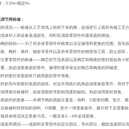
量：0.5%×额定Kv
化调节阀
检修：
的清洗——检修从工艺管线上拆卸下来的阀，必须把它上面所有被工艺介
的流体对人和设备造成损失。同时应清除零部件外露表面的锈蚀。
的拆卸——为了对全体零部件作检查以决定修理和更换的范围。首先应把
阀座、阀杆、推杆、轴套等零件以及所有零部件的精密加工面，防止损坏，
要零部件的检修——阀芯的节流表面以及阀芯和阀座的密封面如有小的
严重，则必须更换新的零件。修理时要求保证好阀芯和阀座的同轴度。
的密封表面损坏只能用新的零件替换。
的导向和密封表面的损坏。对反作用执行机构必须更换新零件。而对于
弹簧在检修时，如发现裂纹等影响强度的缺陷。则必须用新的替换。
损件的更换——本调节阀的易损主要是：填料、O形密封圈、垫片、膜
检修时经拆卸的填料、O形圈、垫片一律更换新件，膜片拆下后需要检
再视具体情况决定更换与否。一般至多2～3年必须更换。
装和调试——成装时在零部件的定位部位，导向部位，螺纹连接部位宜