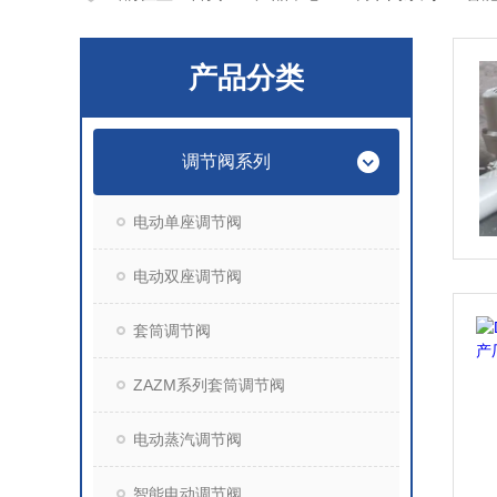
产品分类
调节阀系列
电动单座调节阀
电动双座调节阀
套筒调节阀
ZAZM系列套筒调节阀
电动蒸汽调节阀
智能电动调节阀