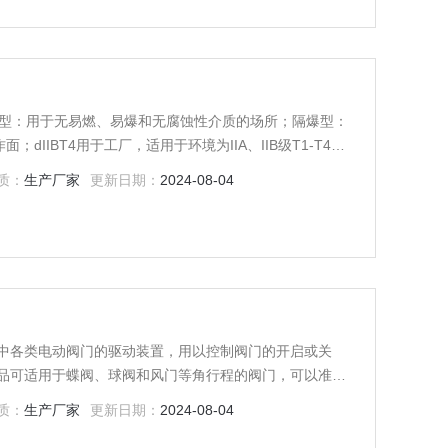
外型：用于无易燃、易爆和无腐蚀性介质的场所；隔爆型：
面；dIIBT4用于工厂，适用于环境为IIA、IIB级T1-T4组
护等级：IP55（特殊订货IP65、IP67）工作制：短时10
质：
生产厂家
更新日期：
2024-08-04
统中各类电动阀门的驱动装置，用以控制阀门的开启或关
品可适用于蝶阀、球阀和风门等角行程的阀门，可以准确
控和自动控制的*的驱动装置，扬州西门子电动调节阀*，
质：
生产厂家
更新日期：
2024-08-04