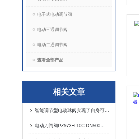
电子式电动调节阀
电动三通调节阀
电动二通调节阀
查看全部产品
相关文章
智能调节型电动球阀实现了自身可持续发展
电动刀闸阀PZ973H-10C DN500的维护与故障排除