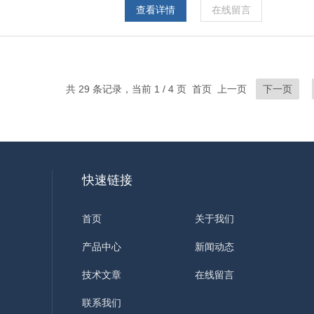
查看详情
在线留言
共 29 条记录，当前 1 / 4 页 首页 上一页
下一页
快速链接
首页
关于我们
产品中心
新闻动态
技术文章
在线留言
联系我们