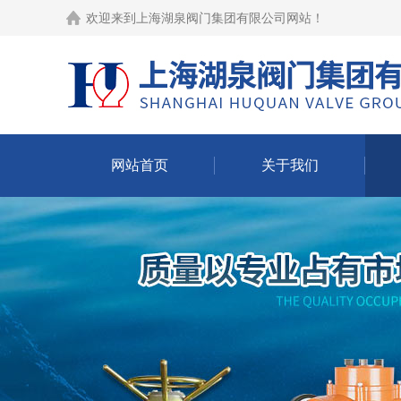
欢迎来到
上海湖泉阀门集团有限公司网站
！
网站首页
关于我们