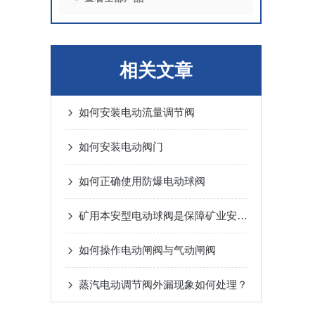
相关文章
如何安装电动流量调节阀
如何安装电动阀门
如何正确使用防爆电动球阀
矿用本安型电动球阀是保障矿业安全的智能选择
如何操作电动闸阀与气动闸阀
蒸汽电动调节阀外漏现象如何处理？