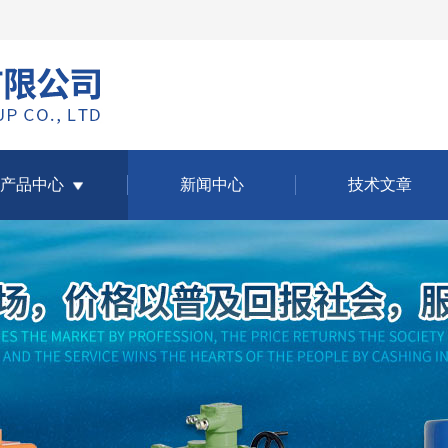
产品中心
新闻中心
技术文章