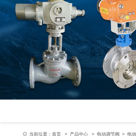
当前位置：
首页
>
产品中心
>
电动调节阀
>
电