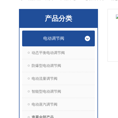
产品分类
电动调节阀
动态平衡电动调节阀
防爆型电动调节阀
电动流量调节阀
智能型电动调节阀
电动蒸汽调节阀
查看全部产品