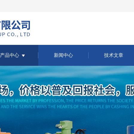
产品中心
新闻中心
技术文章