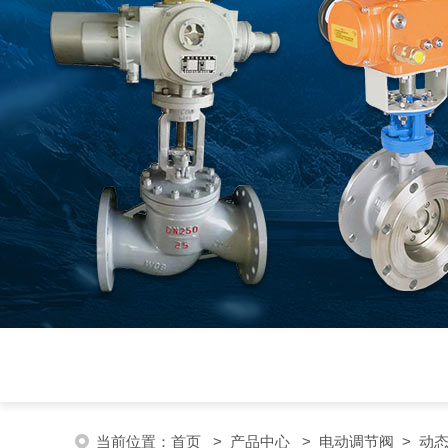
当前位置：
首页
>
产品中心
>
电动调节阀
>
动