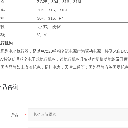
材料
ZG25、304、316、316L
材料
304、316、316L
材料
304、316、F4
特性
近似等百分比
等级
V、VI
执行机构
0R系列电动执行器，是以AC220单相交流电源作为驱动电源，接受来自DCS、
~5V控制信号的全电子式执行机构，该执行机构具备动作切换功能以及开度
，国内品牌如上海澳托克，扬州电力，天津二通等；国外品牌有英国罗托克
产品咨询
产品：