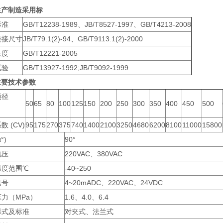
生产制造采用标
标准
GB/T12238-1989、JB/T8527-1997、GB/T4213-2008
连接尺寸
JB/T79.1(2)-94、GB/T9113.1(2)-2000
长度
GB/T12221-2005
试验
GB/T13927-1992;JB/T9092-1999
主要技术参数
通径
50
65
80
100
125
150
200
250
300
350
400
450
500
）
数 (CV)
95
175
270
375
740
1400
2100
3250
4680
6200
8100
11000
15800
°)
90°
电压
220VAC、380VAC
温度范围℃
-40~250
信号
4~20mADC、220VAC、24VDC
力（MPa）
1.6、4.0、6.4
形式及标准
对夹式、法兰式