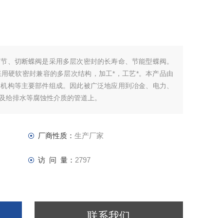
调节、切断蝶阀是采用多层次密封的长寿命、节能型蝶阀。
用硬软密封兼容的多层次结构，加工*，工艺*。本产品由
动机构等主要部件组成。因此被广泛地应用到冶金、电力、
及给排水等腐蚀性介质的管道上。
厂商性质：
生产厂家
访 问 量：
2797
联系我们