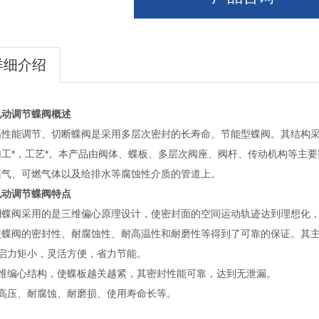
详细介绍
电动调节蝶阀
概述
高性能调节、切断蝶阀是采用多层次密封的长寿命、节能型蝶阀。其结构
加工*，工艺*。本产品由阀体、蝶板、多层次阀座、阀杆、传动机构等主
煤气、可燃气体以及给排水等腐蚀性介质的管道上。
电动调节蝶阀
特点
列蝶阀采用的是三维偏心原理设计，使密封面的空间运动轨迹达到理想化
使蝶阀的密封性、耐腐蚀性、耐高温性和耐磨性等得到了可靠的保证。其
开启力矩小，灵活方便，省力节能。
三维编心结构，使蝶板越关越紧，其密封性能可靠，达到无泄漏。
耐高压、耐腐蚀、耐磨损、使用寿命长等。