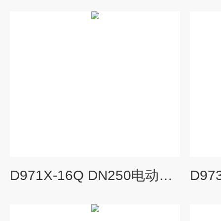
D971X-16Q DN250电动铸钢脱硫蝶阀