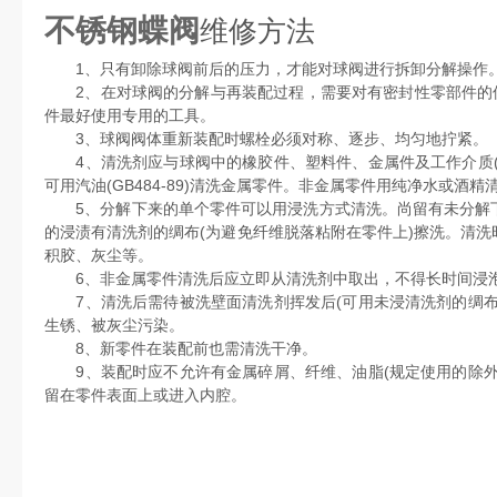
不锈钢蝶阀
维修方法
1、只有卸除球阀前后的压力，才能对球阀进行拆卸分解操作
2、在对球阀的分解与再装配过程，需要对有密封性零部件的保
件最好使用专用的工具。
3、球阀阀体重新装配时螺栓必须对称、逐步、均匀地拧紧。
4、清洗剂应与球阀中的橡胶件、塑料件、金属件及工作介质(
可用汽油(GB484-89)清洗金属零件。非金属零件用纯净水或酒精
5、分解下来的单个零件可以用浸洗方式清洗。尚留有未分解下
的浸渍有清洗剂的绸布(为避免纤维脱落粘附在零件上)擦洗。清
积胶、灰尘等。
6、非金属零件清洗后应立即从清洗剂中取出，不得长时间浸
7、清洗后需待被洗壁面清洗剂挥发后(可用未浸清洗剂的绸布
生锈、被灰尘污染。
8、新零件在装配前也需清洗干净。
9、装配时应不允许有金属碎屑、纤维、油脂(规定使用的除外
留在零件表面上或进入内腔。