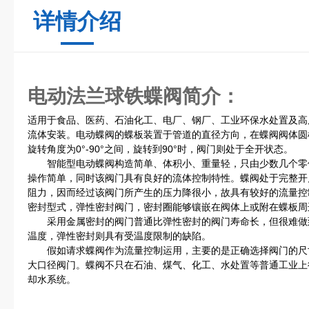
详情介绍
电动法兰球铁蝶阀
简介
：
适用于食品、医药、石油化工、电厂、钢厂、工业环保水处置及高
流体安装。电动蝶阀的蝶板装置于管道的直径方向，在蝶阀阀体圆
旋转角度为0°-90°之间，旋转到90°时，阀门则处于全开状态。
智能型电动蝶阀构造简单、体积小、重量轻，只由少数几个零件
操作简单，同时该阀门具有良好的流体控制特性。蝶阀处于完整开
阻力，因而经过该阀门所产生的压力降很小，故具有较好的流量控
密封型式，弹性密封阀门，密封圈能够镶嵌在阀体上或附在蝶板周
采用金属密封的阀门普通比弹性密封的阀门寿命长，但很难做
温度，弹性密封则具有受温度限制的缺陷。
假如请求蝶阀作为流量控制运用，主要的是正确选择阀门的尺
大口径阀门。蝶阀不只在石油、煤气、化工、水处置等普通工业上
却水系统。