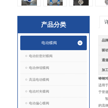
产品分类
品
电动蝶阀
驱
电动软密封蝶阀
通
电动伸缩蝶阀
加
铸钢
高温电动蝶阀
适用
电动对夹蝶阀
于管道
智能
电动偏心蝶阀
的流