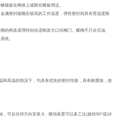
能够镶嵌在阀体上或附在蝶板周边。
金属密封能顺应较高的工作温度，弹性密封则具有受温度限
阀的构造原理特别合适制造大口径阀门。蝶阀不只在石油、
水系统。
温和高温的情况下，均具有优良的密封性能，具有耐腐蚀，使
可在任何方向安装;6、驱动装置可以多工位(旋转90°或18