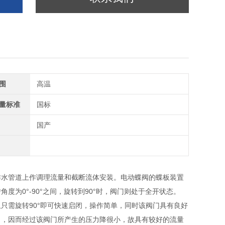
围
高温
量标准
国标
国产
排水管道上作调理流量和截断流体安装。电动蝶阀的蝶板装置
为0°-90°之间，旋转到90°时，阀门则处于全开状态。
需旋转90°即可快速启闭，操作简单，同时该阀门具有良好
力，因而经过该阀门所产生的压力降很小，故具有较好的流量