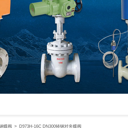
钢蝶阀
> D973H-16C DN300铸钢对夹蝶阀