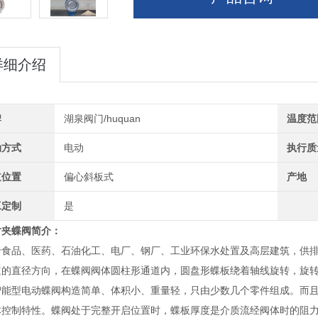
详细介绍
牌
湖泉阀门/huquan
温度范
动方式
电动
执行质
道位置
偏心斜板式
产地
工定制
是
对夹蝶阀
简介：
于食品、医药、石油化工、电厂、钢厂、工业环保水处置及高层建筑，供
的直径方向，在蝶阀阀体圆柱形通道内，圆盘形蝶板绕着轴线旋转，旋转角度
型电动蝶阀构造简单、体积小、重量轻，只由少数几个零件组成。而且只
体控制特性。蝶阀处于完整开启位置时，蝶板厚度是介质流经阀体时的阻