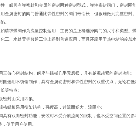
特性，蝶阀有弹密封和金属的密封两种密封型式，弹性密封阀门，密封圈
金属密封的阀门普通比弹性密封的阀门寿命长，但很难做到完整密封。
缺陷。
请求蝶阀作为流量控制运用，主要的是正确选择阀门的尺寸和类型。蝶
、化工、水处置等普通工业上得到普遍应用，而且还应用于热电站的冷却
：
采用三偏心密封结构，阀座与蝶板几乎无磨损，具有越观越紧的密封功能;
密封圈选用不锈钢制作，具有金属硬密封和弹性密封的双重优点，无论在低
长等特点;
板密封面采用四氟;
大规格蝶板采用衔架结构，强度高，过流面积大，流阻小;
阀具有双向密封功能，安装时不受介质流向的限制，也不受空间位置的影响，
安装，便于用户使用。