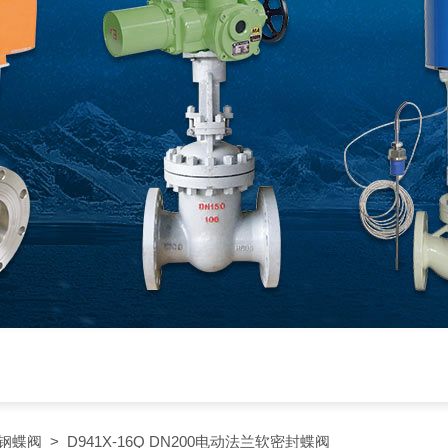
钢蝶阀
> D941X-16Q DN200电动法兰软密封蝶阀