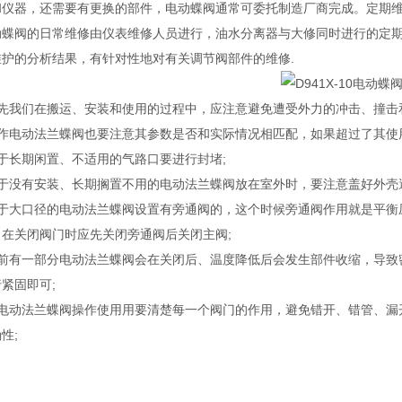
和仪器，还需要有更换的部件，电动蝶阀通常可委托制造厂商完成。定期
动蝶阀的日常维修由仪表维修人员进行，油水分离器与大修同时进行的定
维护的分析结果，有针对性地对有关调节阀部件的维修.
首先我们在搬运、安装和使用的过程中，应注意避免遭受外力的冲击、撞击
操作电动法兰蝶阀也要注意其参数是否和实际情况相匹配，如果超过了其使
于长期闲置、不适用的气路口要进行封堵;
对于没有安装、长期搁置不用的电动法兰蝶阀放在室外时，要注意盖好外壳
对于大口径的电动法兰蝶阀设置有旁通阀的，这个时候旁通阀作用就是平衡
，在关闭阀门时应先关闭旁通阀后关闭主阀;
目前有一部分电动法兰蝶阀会在关闭后、温度降低后会发生部件收缩，导致
紧固即可;
在电动法兰蝶阀操作使用用要清楚每一个阀门的作用，避免错开、错管、漏
性;