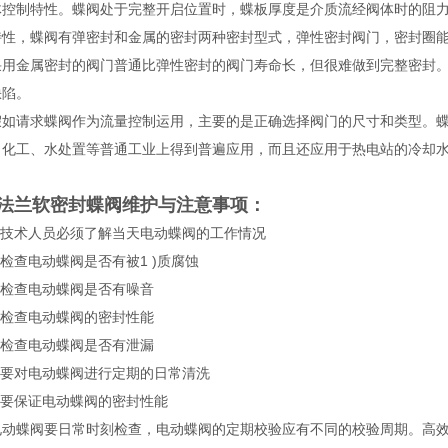
体控制特性。蝶阀处于完整开启位置时，蝶板厚度是介质流经阀体时的阻
特性，蝶阀有弹密封和金属的密封两种密封型式，弹性密封阀门，密封圈
金属密封的阀门普通比弹性密封的阀门寿命长，但很难做到完整密封。
缺陷。
请求蝶阀作为流量控制运用，主要的是正确选择阀门的尺寸和类型。蝶
、化工、水处置等普通工业上得到普遍应用，而且还应用于热电站的冷却
法兰软密封蝶阀
维护与注意事项：
技术人员必须了解当天电动蝶阀的工作情况
查电动蝶阀是否有被1 )质腐蚀
检查电动蝶阀是否有噪音
检查电动蝶阀的密封性能
检查电动蝶阀是否有泄漏
要对电动蝶阀进行定期的日常清洗
要保证电动蝶阀的密封性能
蝶阀要日常时刻检查，电动蝶阀的定期校验应有不同的校验周期。高效