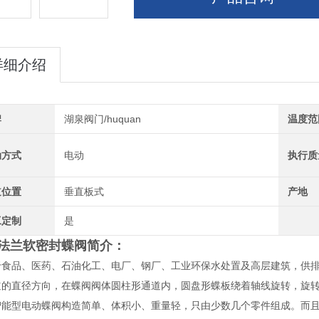
详细介绍
牌
湖泉阀门/huquan
温度范
动方式
电动
执行质
道位置
垂直板式
产地
工定制
是
法兰软密封蝶阀
简介
：
于食品、医药、石油化工、电厂、钢厂、工业环保水处置及高层建筑，供
的直径方向，在蝶阀阀体圆柱形通道内，圆盘形蝶板绕着轴线旋转，旋转角度
型电动蝶阀构造简单、体积小、重量轻，只由少数几个零件组成。而且只