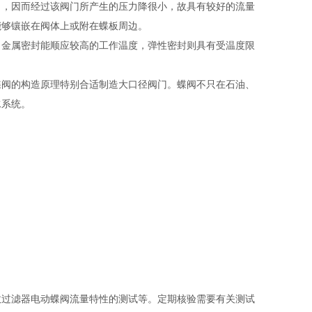
力，因而经过该阀门所产生的压力降很小，故具有较好的流量
能够镶嵌在阀体上或附在蝶板周边。
金属密封能顺应较高的工作温度，弹性密封则具有受温度限
阀的构造原理特别合适制造大口径阀门。蝶阀不只在石油、
水系统。
过滤器电动蝶阀流量特性的测试等。定期核验需要有关测试