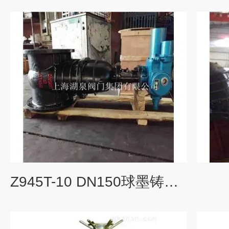
Z945T-10 DN150球墨铸铁材质电动闸阀