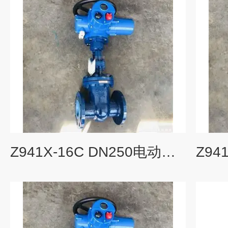
Z941X-16C DN250电动法兰铸钢闸阀