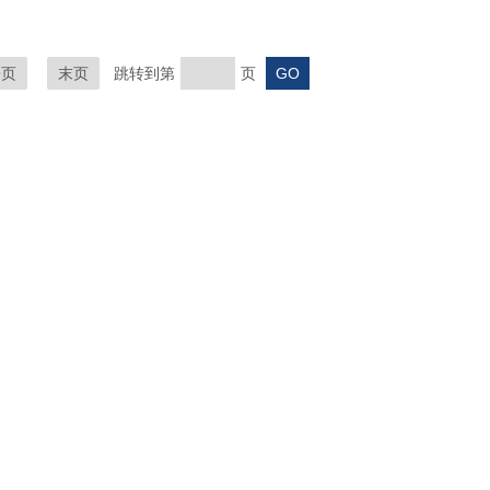
一页
末页
跳转到第
页