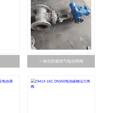
一体化防爆煤气电动闸阀