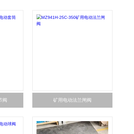
节阀
矿用电动法兰闸阀