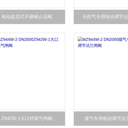
电动旋启式不锈钢止回阀
天然气专用电动调节法
Z942W-1大口径煤气闸阀
煤气专用电动调节法