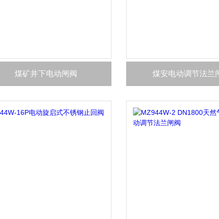
煤矿井下电动闸阀
煤安电动调节法兰