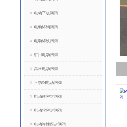
电动平板闸阀
电动铸钢闸阀
电动铸铁闸阀
矿用电动闸阀
高压电动闸阀
不锈钢电动闸阀
电动硬密封闸阀
电动软密封闸阀
电动弹性座封闸阀