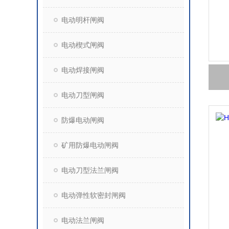
电动明杆闸阀
电动楔式闸阀
电动焊接闸阀
电动刀型闸阀
防爆电动闸阀
矿用防爆电动闸阀
电动刀型法兰闸阀
电动弹性软密封闸阀
电动法兰闸阀