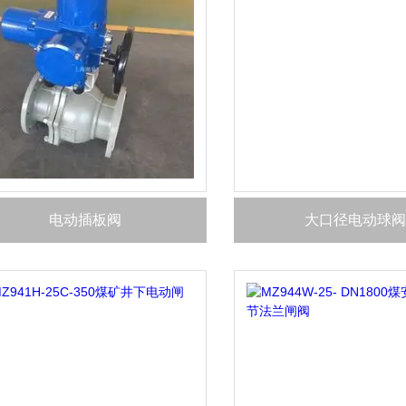
电动插板阀
大口径电动球阀