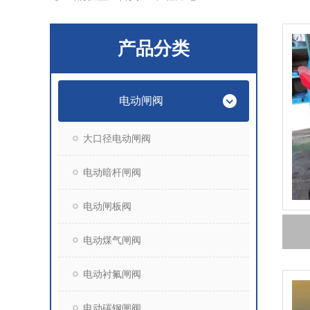
产品分类
电动闸阀
大口径电动闸阀
电动暗杆闸阀
电动闸板阀
电动煤气闸阀
电动衬氟闸阀
电动碳钢闸阀