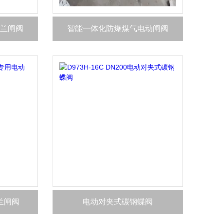
兰闸阀
智能一体化防爆煤气电动闸阀
兰闸阀
电动对夹式碳钢蝶阀