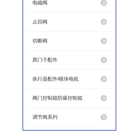
电磁阀
止回阀
切断阀
西门子配件
执行器配件/模块电机
阀门控制箱防爆控制箱
调节阀系列