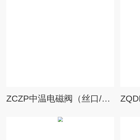
ZCZP中温电磁阀（丝口/法兰 0.05~1.6MPa ≤200℃）