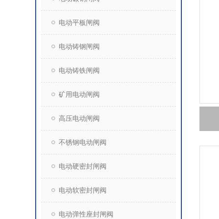
电动平板闸阀
电动铸钢闸阀
电动铸铁闸阀
矿用电动闸阀
高压电动闸阀
不锈钢电动闸阀
电动硬密封闸阀
电动软密封闸阀
电动弹性座封闸阀