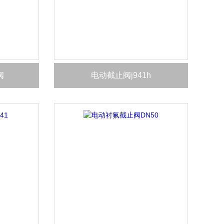
阀
电动截止阀j941h