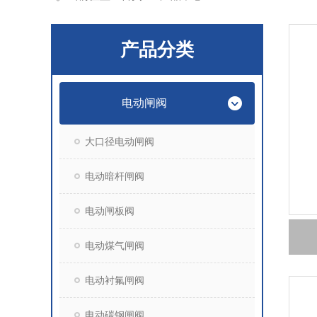
产品分类
电动闸阀
大口径电动闸阀
电动暗杆闸阀
电动闸板阀
电动煤气闸阀
电动衬氟闸阀
电动碳钢闸阀