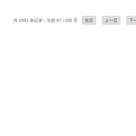
共 2991 条记录，当前 87 / 200 页
首页
上一页
下