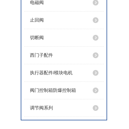
电磁阀
止回阀
切断阀
西门子配件
执行器配件/模块电机
阀门控制箱防爆控制箱
调节阀系列