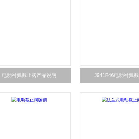
电动衬氟截止阀产品说明
J941F46电动衬氟