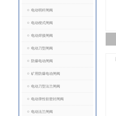
电动明杆闸阀
电动楔式闸阀
电动焊接闸阀
电动刀型闸阀
防爆电动闸阀
矿用防爆电动闸阀
电动刀型法兰闸阀
电动弹性软密封闸阀
电动法兰闸阀