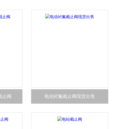
截止阀
电动衬氟截止阀现货出售